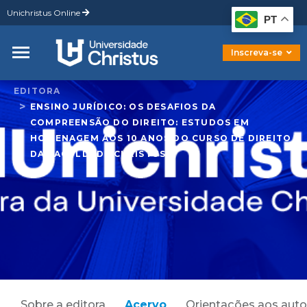
Unichristus Online
Graduação
PT
Pós-Graduação
Mestrado
Inscreva-se
Doutorado
EDITORA
ENSINO JURÍDICO: OS DESAFIOS DA
COMPREENSÃO DO DIREITO: ESTUDOS EM
HOMENAGEM AOS 10 ANOS DO CURSO DE DIREITO
DA FACULDADE CHRISTUS
Sobre a editora
Acervo
Orientações aos auto