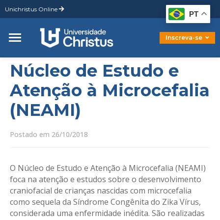
Unichristus Online
Graduação
PT
Pós-Graduação
Mestrado
Inscreva-se
Doutorado
Núcleo de Estudo e
Atenção à Microcefalia
(NEAMI)
Postado em 26/10/2018
O Núcleo de Estudo e Atenção à Microcefalia (NEAMI)
foca na atenção e estudos sobre o desenvolvimento
craniofacial de crianças nascidas com microcefalia
como sequela da Síndrome Congênita do Zika Vírus,
considerada uma enfermidade inédita. São realizadas