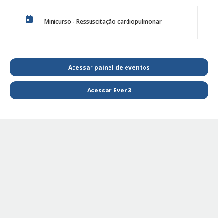
Minicurso - Ressuscitação cardiopulmonar
Discussão de Caso de Harmonização Orofacial
Acessar painel de eventos
Acessar Even3
PE Projeto de Reabilitação Funcional
PE - SAIBA MAIS E FIQUE POR DENTRO DA
FISIOTERAPIA
PE Projeto de extensão Fisioterapia Pediátrica