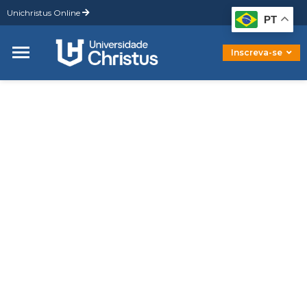
Unichristus Online
Graduação
PT
Pós-Graduação
Mestrado
Inscreva-se
Doutorado