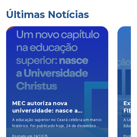
Últimas Notícias
MEC autoriza nova
Exte
universidade: nasce a
FIES
Universidade Christus, a
A educação superior no Ceará celebra um marco
A Unich
melhor particular do Brasil,
histórico. Foi publicado hoje, 24 de dezembro...
Educaçã
segundo o MEC
para a..
Postado em 24/12/25
Postado