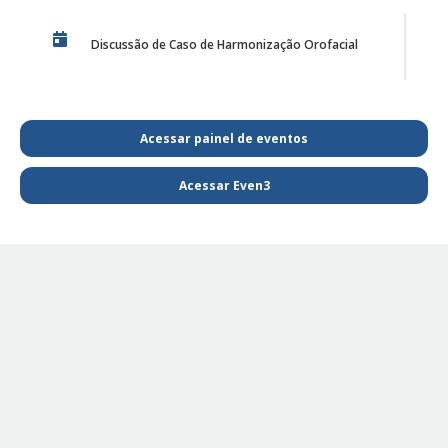
Discussão de Caso de Harmonização Orofacial
PE Projeto de Reabilitação Funcional
Acessar painel de eventos
Acessar Even3
PQL SAIBA MAIS E FIQUE POR DENTRO DA
FISIOTERAPIA
PE - SAIBA MAIS E FIQUE POR DENTRO DA
FISIOTERAPIA
PE Projeto de extensão Fisioterapia Pediátrica