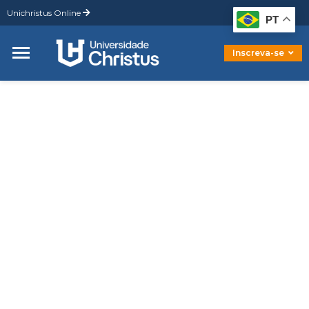
Unichristus Online
Graduação
PT
Pós-Graduação
Mestrado
Inscreva-se
Doutorado