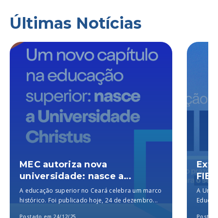
Últimas Notícias
MEC autoriza nova
Exte
universidade: nasce a
FIES
Universidade Christus, a
A educação superior no Ceará celebra um marco
A Unich
melhor particular do Brasil,
histórico. Foi publicado hoje, 24 de dezembro...
Educaçã
segundo o MEC
para a..
Postado em 24/12/25
Postado