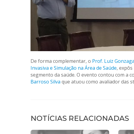
De forma complementar, o
Prof. Luiz Gonzag
Invasiva e Simulação na Área de Saúde
, expôs
segmento da saúde. O evento contou com a co
Barroso Silva
que atuou como avaliador das s
NOTÍCIAS RELACIONADAS