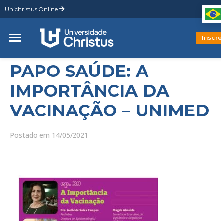
Unichristus Online
Graduaç
Pós-Gra
Mestrad
Inscr
Doutora
PAPO SAÚDE: A
IMPORTÂNCIA DA
VACINAÇÃO – UNIMED
Postado em 14/05/2021