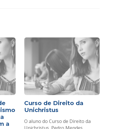
de
Curso de Direito da
nismo
Unichristus
da
O aluno do Curso de Direito da
am a
Unichristus, Pedro Mendes...