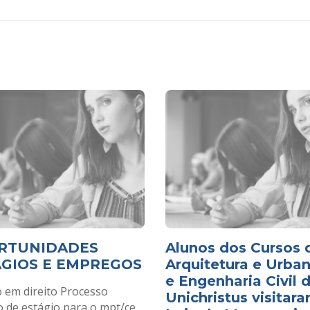
RTUNIDADES
Alunos dos Cursos 
ÁGIOS E EMPREGOS
Arquitetura e Urba
e Engenharia Civil 
o em direito Processo
Unichristus visitar
o de estágio para o mpt/ce...