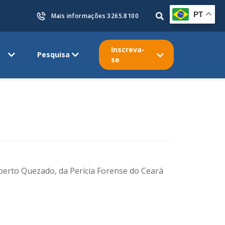
PT
Mais informações 3265.8100
Inscreva-
Pesquisa
se
mberto Quezado, da Perícia Forense do Ceará