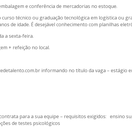
, embalagem e conferência de mercadorias no estoque.
o curso técnico ou graduação tecnológica em logística ou g
os de idade. É desejável conhecimento com planilhas eletrôn
a a sexta-feira.
em + refeição no local.
detalento.com.br informando no título da vaga – estágio em
 contrata para a sua equipe – requisitos exigidos: ensino su
ções de testes psicológicos