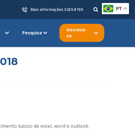
PT
Mais informações 3265.8100
Inscreva-
Pesquisa
se
2018
ecimento básico de excel, word e outlook.