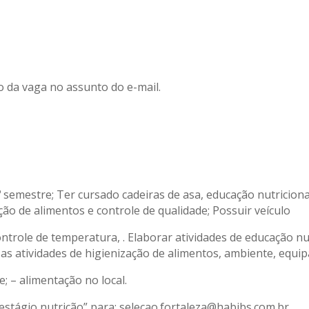
o da vaga no assunto do e-mail.
 semestre; Ter cursado cadeiras de asa, educação nutricional,
ção de alimentos e controle de qualidade; Possuir veículo
ntrole de temperatura, . Elaborar atividades de educação nut
r as atividades de higienização de alimentos, ambiente, equ
e; – alimentação no local.
“estágio nutrição” para: selecao.fortaleza@habibs.com.br.