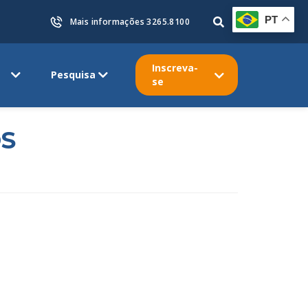
PT
Mais informações 3265.8100
Inscreva-
Pesquisa
se
OS