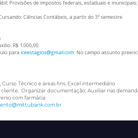
bil; Provisões de impostos federais, estaduais e municipais
sando: Ciências Contábeis, a partir do 3ª semestre.
a
ilio: R$ 1.000,00
culo para
iceestagios@gmail.com
No campo assunto preenc
urso Técnico e áreas fins. Excel intermediário
iente; Organizar documentação; Auxiliar nas demanda
nvenio com farmácia
ento@mittubank.com.br