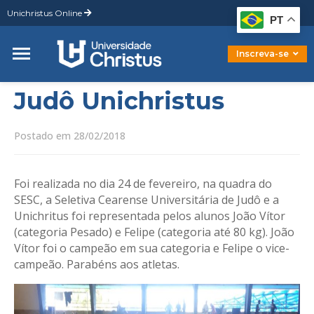
Unichristus Online
Graduação
PT
Pós-Graduação
Mestrado
Inscreva-se
Doutorado
Judô Unichristus
Postado em 28/02/2018
Foi realizada no dia 24 de fevereiro, na quadra do
SESC, a Seletiva Cearense Universitária de Judô e a
Unichritus foi representada pelos alunos João Vítor
(categoria Pesado) e Felipe (categoria até 80 kg). João
Vítor foi o campeão em sua categoria e Felipe o vice-
campeão. Parabéns aos atletas.