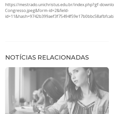
https://mestrado.unichristus.edu.br/index.php?gf-down
Congresso.jpeg&form-id=2&field-
id=11&hash=9742b399aef3f75494f59e17b0bbc58afbfcab
NOTÍCIAS RELACIONADAS