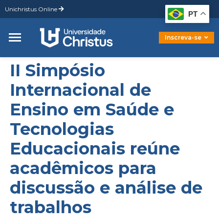
Unichristus Online
Graduação
PT
Pós-Graduação
Mestrado
Inscreva-se
Doutorado
II Simpósio
Internacional de
Ensino em Saúde e
Tecnologias
Educacionais reúne
acadêmicos para
discussão e análise de
trabalhos