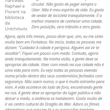
franceses
circular. Não gosto de pegar sempre o
Raphael e
Uber. Não é meu espírito de vida. Eu gosto
Florent na
de andar de bicicleta tranquilamente. É a
biblioteca
melhor maneira de conhecer uma cidade.
da
Zero poluição, zero trânsito e zero gasto.
Unichrisuts
Agora, após três meses, posso dizer que, sim, eu me sinto
muito bem em Fortaleza. No início, todas as pessoas me
diziam: “Cuidado! A cidade é perigosa. Alguém vai vir te
assaltar”. Fiquei um pouco com medo. Contudo, agora
ando tranquilamente. Na minha visão, a gente deve se
apropriar da cidade. Viver com medo na sua cidade não é
uma vida para mim. Eu vejo todas as pessoas vivendo
numa prisão dentro dos seus condomínios fechados com
segurança. Não saem nunca, o que é muito estranho para
mim. A vida acontece do lado de fora, encontrando gente
na rua. A gente deve se apropriar do lugar público e não
deixar o medo, a violência se instalarem. Gosto muito de
ir ao centro cultural do Dragão do Mar. Adoro os filmes
alternativos que passam lá e as exposições também.