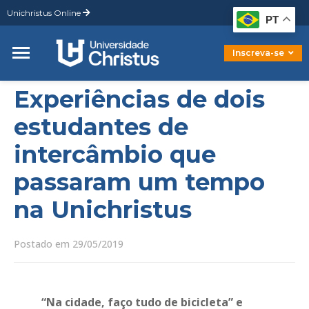
Unichristus Online
Graduação
PT
Pós-Graduação
Mestrado
Inscreva-se
Doutorado
Experiências de dois
estudantes de
intercâmbio que
passaram um tempo
na Unichristus
Postado em 29/05/2019
“Na cidade, faço tudo de bicicleta” e