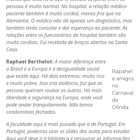
pessoas é muito normal. No hospital, a relação médico-
paciente também é muito cordial, menos fria que na
Alemanha. O médico não dá apenas um diagnóstico, mas
também tenta consolar e dar esperança ao paciente. As
relações entre os funcionários do hospital também são
muito cordiais.
Fui recebida de braços abertos na Santa
Casa.
Raphael Berthelot:
A maior diferença entre
o Brasil e a Europa é a desigualdade social
Rapahel
que existe aqui. Há dois extremos: muito rico
e amigos
e muito pobre. Isso cria violência, faz que as
no
pessoas queiram roubar os outros. Há mais
Carnaval
liberdade e segurança na Europa, onde você
de
pode andar tranquilamente. Não temos
Olinda
condomínios fechados.
A faculdade aqui é mais puxada que a de Portugal. Em
Portugal, podemos usar os slides das aulas para estudar.
Aqui você deve ir à biblioteca e pesquisar as informações