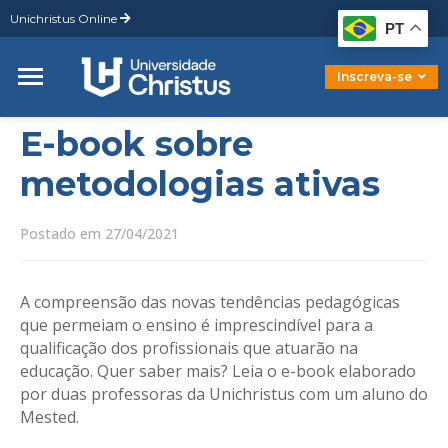
Unichristus Online
Graduação
PT
Pós-Graduação
Mestrado
Inscreva-se
Doutorado
E-book sobre
metodologias ativas
Postado em 27/04/2021
A compreensão das novas tendências pedagógicas
que permeiam o ensino é imprescindível para a
qualificação dos profissionais que atuarão na
educação. Quer saber mais? Leia o e-book elaborado
por duas professoras da Unichristus com um aluno do
Mested.