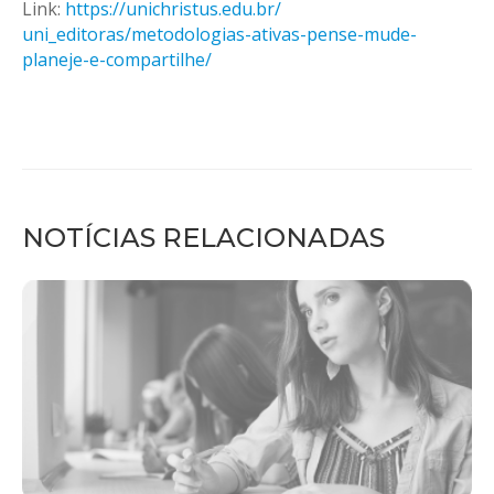
Link:
https://unichristus.edu.br/
uni_editoras/metodologias-
ativas-pense-mude-
planeje-e-
compartilhe/
NOTÍCIAS RELACIONADAS