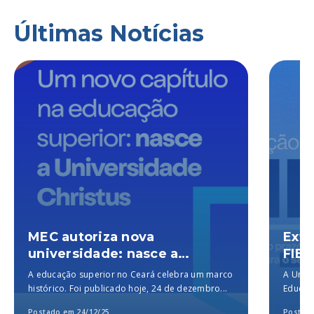
Últimas Notícias
MEC autoriza nova
Exte
universidade: nasce a
FIES
Universidade Christus, a
A educação superior no Ceará celebra um marco
A Unich
melhor particular do Brasil,
histórico. Foi publicado hoje, 24 de dezembro...
Educaçã
segundo o MEC
para a..
Postado em 24/12/25
Postado