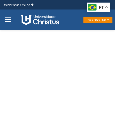
Unichristus Online
Graduação
PT
Pós-Graduação
Mestrado
Inscreva-se
Doutorado