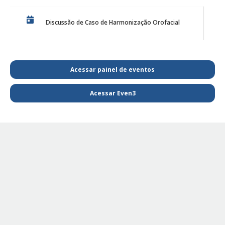
Discussão de Caso de Harmonização Orofacial
PE Projeto de Reabilitação Funcional
Acessar painel de eventos
Acessar Even3
PE - SAIBA MAIS E FIQUE POR DENTRO DA
FISIOTERAPIA
PE Projeto de extensão Fisioterapia Pediátrica