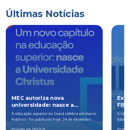
Últimas Notícias
MEC autoriza nova
Exte
universidade: nasce a
FIES
Universidade Christus, a
A educação superior no Ceará celebra um marco
A Unich
melhor particular do Brasil,
histórico. Foi publicado hoje, 24 de dezembro...
Educaçã
segundo o MEC
para a..
Postado em 24/12/25
Postado