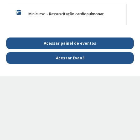
Minicurso - Ressuscitação cardiopulmonar
Discussão de Caso de Harmonização Orofacial
Acessar painel de eventos
Acessar Even3
PE Projeto de Reabilitação Funcional
PE - SAIBA MAIS E FIQUE POR DENTRO DA
FISIOTERAPIA
PE Projeto de extensão Fisioterapia Pediátrica