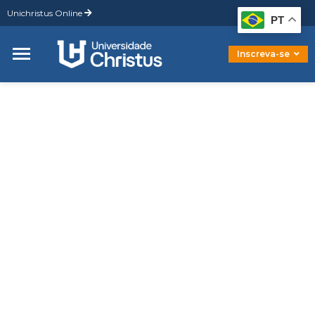
Unichristus Online
Graduação
PT
Pós-Graduação
Mestrado
Inscreva-se
Doutorado