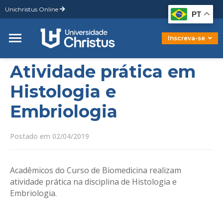
Unichristus Online
Graduação
PT
Pós-Graduação
Mestrado
Inscreva-se
Doutorado
Atividade prática em
Histologia e
Embriologia
Postado em 02/04/2019
Acadêmicos do Curso de Biomedicina realizam
atividade prática na disciplina de Histologia e
Embriologia.