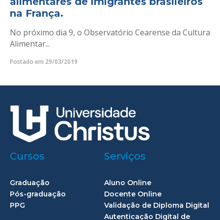
alimentares de imigrantes brasileiros
na França.
No próximo dia 9, o Observatório Cearense da Cultura
Alimentar...
Postado em 29/03/2019
Cursos
Serviços
Graduação
Aluno Online
Pós-graduação
Docente Online
PPG
Validação de Diploma Digital
Autenticação Digital de