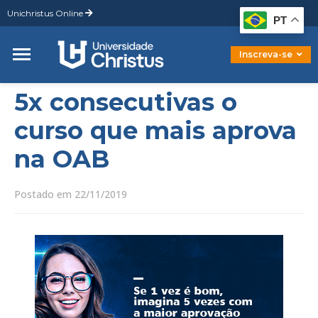
Unichristus Online
Graduação
PT
Pós-Graduação
Mestrado
Inscreva-se
Doutorado
5x consecutivas o
curso que mais aprova
na OAB
Postado em 22/11/2019