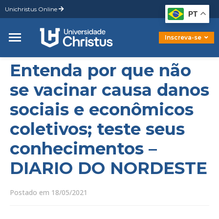
Unichristus Online
Graduação
PT
Pós-Graduação
Mestrado
Inscreva-se
Doutorado
Entenda por que não
se vacinar causa danos
sociais e econômicos
coletivos; teste seus
conhecimentos –
DIARIO DO NORDESTE
Postado em 18/05/2021