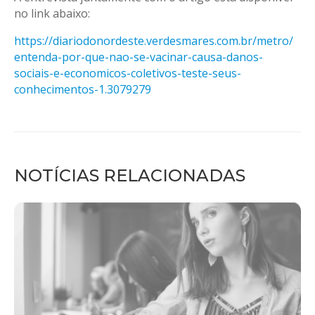
no link abaixo:
https://diariodonordeste.
verdesmares.com.br/metro/
entenda-por-que-nao-se-
vacinar-causa-danos-
sociais-e-
economicos-coletivos-teste-
seus-
conhecimentos-1.3079279
NOTÍCIAS RELACIONADAS