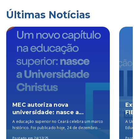
Últimas Notícias
MEC autoriza nova
Exte
universidade: nasce a
FIES
Universidade Christus, a
A educação superior no Ceará celebra um marco
A Unich
melhor particular do Brasil,
histórico. Foi publicado hoje, 24 de dezembro...
Educaçã
segundo o MEC
para a..
Postado em 24/12/25
Postado