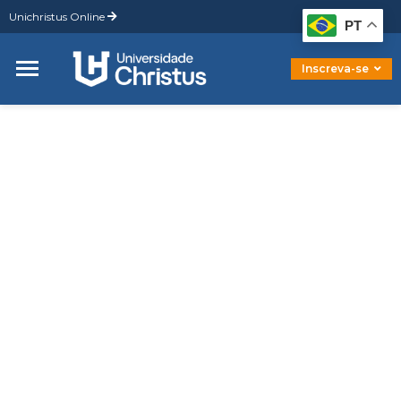
Unichristus Online
Graduação
PT
Pós-Graduação
Mestrado
Inscreva-se
Doutorado