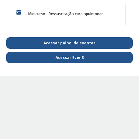
Minicurso - Ressuscitação cardiopulmonar
Discussão de Caso de Harmonização Orofacial
Acessar painel de eventos
Acessar Even3
PE Projeto de Reabilitação Funcional
PE - SAIBA MAIS E FIQUE POR DENTRO DA
FISIOTERAPIA
PE Projeto de extensão Fisioterapia Pediátrica