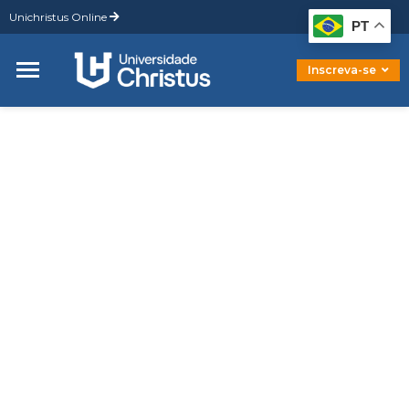
Unichristus Online
Graduação
PT
Pós-Graduação
Mestrado
Inscreva-se
Doutorado