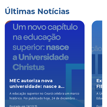
Últimas Notícias
MEC autoriza nova
Exte
universidade: nasce a
FIES
Universidade Christus, a
A educação superior no Ceará celebra um marco
A Unich
melhor particular do Brasil,
histórico. Foi publicado hoje, 24 de dezembro...
Educaçã
segundo o MEC
para a..
Postado em 24/12/25
Postado