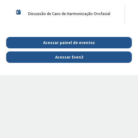
Discussão de Caso de Harmonização Orofacial
PE Projeto de Reabilitação Funcional
Acessar painel de eventos
Acessar Even3
PE - SAIBA MAIS E FIQUE POR DENTRO DA
FISIOTERAPIA
PE Projeto de extensão Fisioterapia Pediátrica