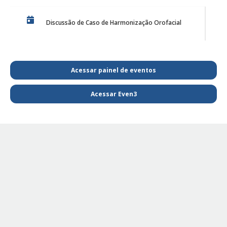
Discussão de Caso de Harmonização Orofacial
PE Projeto de Reabilitação Funcional
Acessar painel de eventos
Acessar Even3
PQL SAIBA MAIS E FIQUE POR DENTRO DA
FISIOTERAPIA
PE - SAIBA MAIS E FIQUE POR DENTRO DA
FISIOTERAPIA
PE Projeto de extensão Fisioterapia Pediátrica