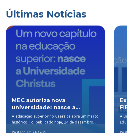
Últimas Notícias
MEC autoriza nova
Exte
universidade: nasce a
FIES
Universidade Christus, a
A educação superior no Ceará celebra um marco
A Unich
melhor particular do Brasil,
histórico. Foi publicado hoje, 24 de dezembro...
Educaçã
segundo o MEC
para a..
Postado em 24/12/25
Postado