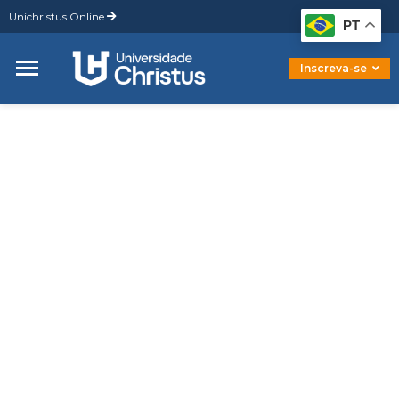
Unichristus Online
Graduação
PT
Pós-Graduação
Mestrado
Inscreva-se
Doutorado