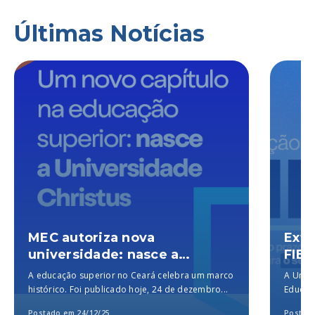
Últimas Notícias
MEC autoriza nova
Exte
universidade: nasce a
FIES
Universidade Christus, a
A educação superior no Ceará celebra um marco
A Unich
melhor particular do Brasil,
histórico. Foi publicado hoje, 24 de dezembro...
Educaçã
segundo o MEC
para a..
Postado em 24/12/25
Postado