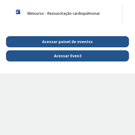
Minicurso - Ressuscitação cardiopulmonar
Discussão de Caso de Harmonização Orofacial
Acessar painel de eventos
Acessar Even3
PE Projeto de Reabilitação Funcional
PE - SAIBA MAIS E FIQUE POR DENTRO DA
FISIOTERAPIA
PE Projeto de extensão Fisioterapia Pediátrica