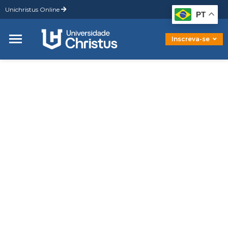
Unichristus Online
Graduação
PT
Pós-Graduação
Mestrado
Inscreva-se
Doutorado