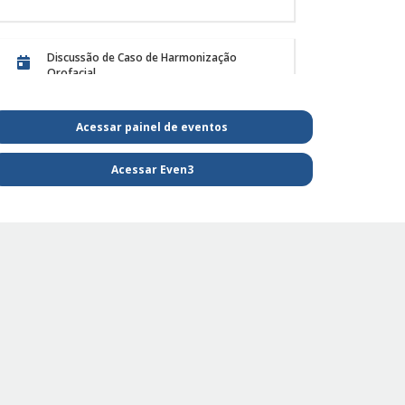
atendimento de animai
 em 01/12/25
Postado em 28/11/25
Discussão de Caso de Harmonização
Orofacial
Acessar painel de eventos
PE Projeto de Reabilitação Funcional
Acessar Even3
PE - SAIBA MAIS E FIQUE POR DENTRO DA
FISIOTERAPIA
PE Projeto de extensão Fisioterapia
Pediátrica