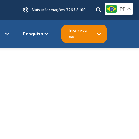
PT
Mais informações 3265.8100
Inscreva-
Pesquisa
se