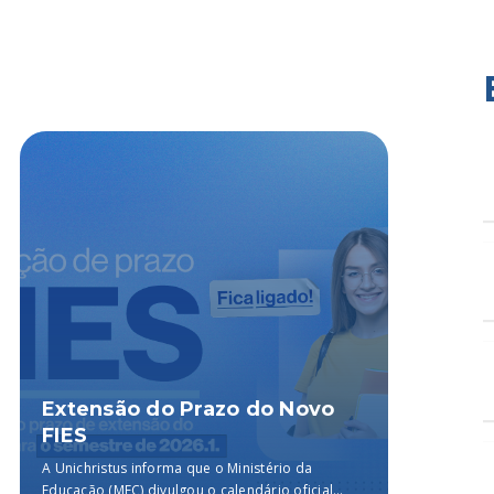
Extensão do Prazo do Novo
Ciên
FIES
no I
Enfe
A Unichristus informa que o Ministério da
O III E
Educação (MEC) divulgou o calendário oficial
curso d