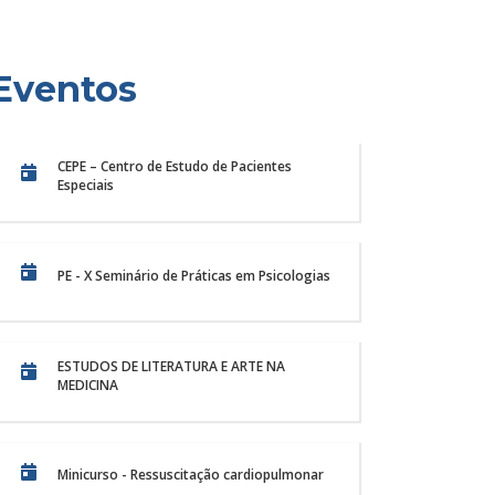
Eventos
CEPE – Centro de Estudo de Pacientes
Especiais
PE - X Seminário de Práticas em Psicologias
ESTUDOS DE LITERATURA E ARTE NA
MEDICINA
cia, cuidado e formação
Centro Veter
II Encontro de
Unichristus: 
rmagem da Unichristus
silvestres e 
ncontro de Ensino, Pesquisa e Extensão do
O Centro Veterinário 
Minicurso - Ressuscitação cardiopulmonar
e Enfermagem da Unichristus, realizado...
oferecer um serviço e