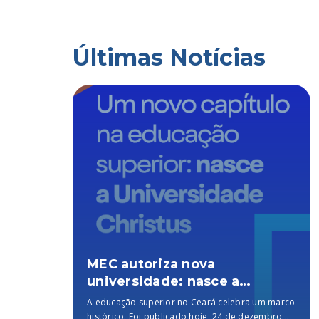
Últimas Notícias
grama
MEC autoriza nova
universidade: nasce a
Universidade Christus, a
ado
A educação superior no Ceará celebra um marco
 PQ
melhor particular do Brasil,
iminar
histórico. Foi publicado hoje, 24 de dezembro...