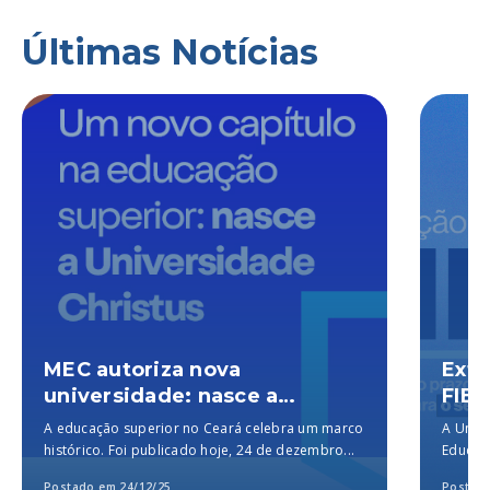
Últimas Notícias
MEC autoriza nova
Exte
universidade: nasce a
FIES
Universidade Christus, a
A educação superior no Ceará celebra um marco
A Unich
melhor particular do Brasil,
histórico. Foi publicado hoje, 24 de dezembro...
Educaçã
segundo o MEC
para a..
Postado em 24/12/25
Postado