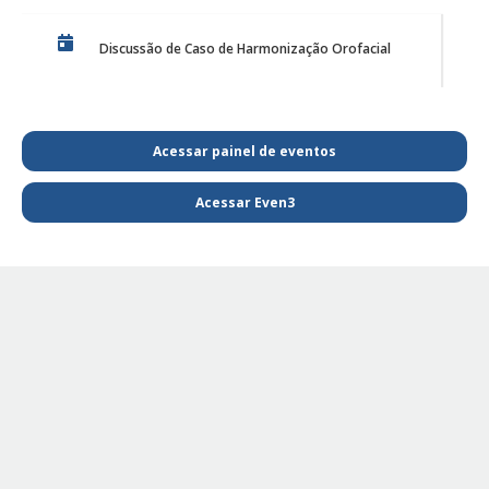
Discussão de Caso de Harmonização Orofacial
PE Projeto de Reabilitação Funcional
Acessar painel de eventos
Acessar Even3
PQL SAIBA MAIS E FIQUE POR DENTRO DA
FISIOTERAPIA
PE - SAIBA MAIS E FIQUE POR DENTRO DA
FISIOTERAPIA
PE Projeto de extensão Fisioterapia Pediátrica