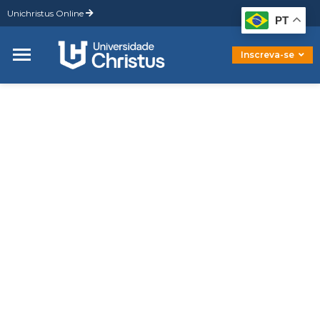
Unichristus Online
Graduação
PT
Pós-Graduação
Mestrado
Inscreva-se
Doutorado