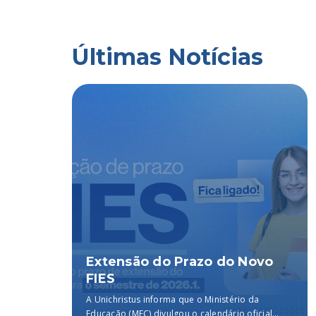
Últimas Notícias
Extensão do Prazo do Novo
FIES
um marco
A Unichristus informa que o Ministério da
il,
embro...
Educação (MEC) divulgou o calendário oficial