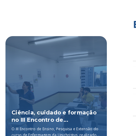
Ciência, cuidado e formação
Cent
no III Encontro de
Unic
Enfermagem da Unichristus
silv
O III Encontro de Ensino, Pesquisa e Extensão do
O Centr
curso de Enfermagem da Unichristus, realizado...
oferece