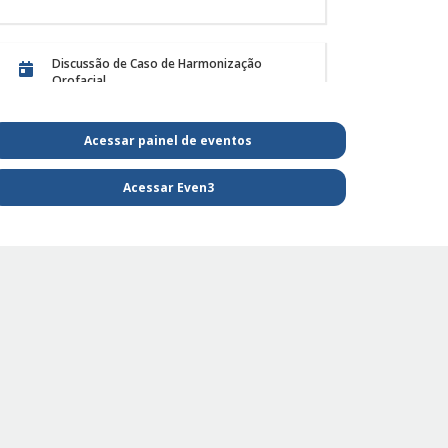
ento de animais...
 em 28/11/25
Postado em 28/11/25
Discussão de Caso de Harmonização
Orofacial
Acessar painel de eventos
PE Projeto de Reabilitação Funcional
Acessar Even3
PE - SAIBA MAIS E FIQUE POR DENTRO DA
FISIOTERAPIA
PE Projeto de extensão Fisioterapia
Pediátrica