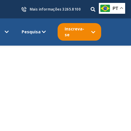
PT
Mais informações 3265.8100
Inscreva-
Pesquisa
se