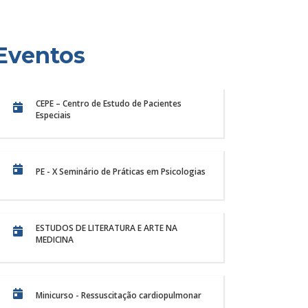
Eventos
CEPE – Centro de Estudo de Pacientes
Especiais
PE - X Seminário de Práticas em Psicologias
ESTUDOS DE LITERATURA E ARTE NA
MEDICINA
ro Veterinário
X Semana da
hristus: cuidado a
Unichristus 
estres e exóticos
e prática
o Veterinário Unichristus passa a
O Curso de Biomedicin
Minicurso - Ressuscitação cardiopulmonar
r um serviço especializado para o
entre os dias 25 e 27