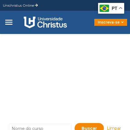
Unichristus Online
Graduação
PT
Pós-Graduação
Mestrado
Inscreva-se
Doutorado
HOME
2026
CURSOS
2026
Limpar